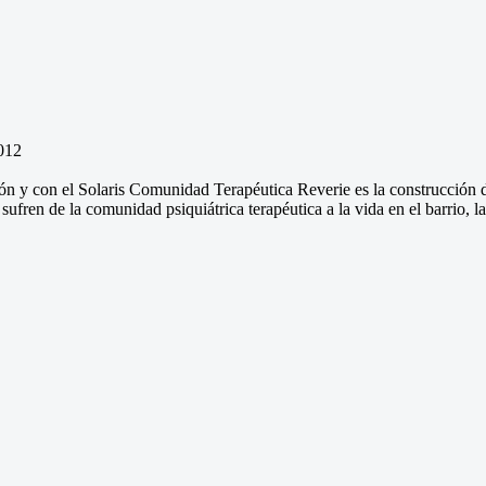
012
ión
y con el
Solaris
Comunidad Terapéutica
Reverie
es la construcción 
 sufren de
la comunidad
psiquiátrica
terapéutica
a la vida en
el barrio,
l