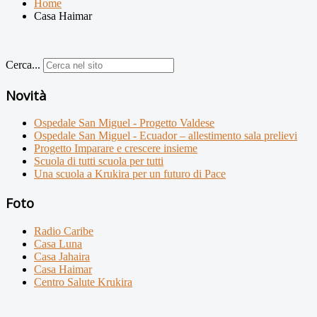
Home
Casa Haimar
Cerca...
Novità
Ospedale San Miguel - Progetto Valdese
Ospedale San Miguel - Ecuador – allestimento sala prelievi
Progetto Imparare e crescere insieme
Scuola di tutti scuola per tutti
Una scuola a Krukira per un futuro di Pace
Foto
Radio Caribe
Casa Luna
Casa Jahaira
Casa Haimar
Centro Salute Krukira