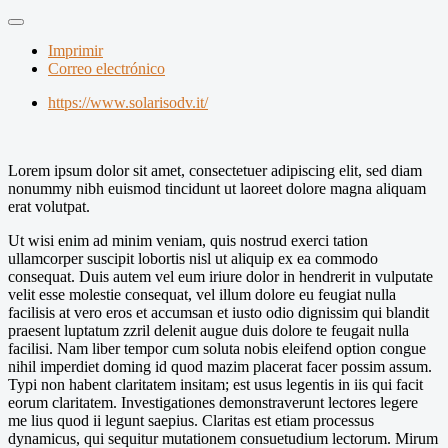
Imprimir
Correo electrónico
https://www.solarisodv.it/
Lorem ipsum dolor sit amet, consectetuer adipiscing elit, sed diam
nonummy nibh euismod tincidunt ut laoreet dolore magna aliquam
erat volutpat.
Ut wisi enim ad minim veniam, quis nostrud exerci tation
ullamcorper suscipit lobortis nisl ut aliquip ex ea commodo
consequat. Duis autem vel eum iriure dolor in hendrerit in vulputate
velit esse molestie consequat, vel illum dolore eu feugiat nulla
facilisis at vero eros et accumsan et iusto odio dignissim qui blandit
praesent luptatum zzril delenit augue duis dolore te feugait nulla
facilisi. Nam liber tempor cum soluta nobis eleifend option congue
nihil imperdiet doming id quod mazim placerat facer possim assum.
Typi non habent claritatem insitam; est usus legentis in iis qui facit
eorum claritatem. Investigationes demonstraverunt lectores legere
me lius quod ii legunt saepius. Claritas est etiam processus
dynamicus, qui sequitur mutationem consuetudium lectorum. Mirum