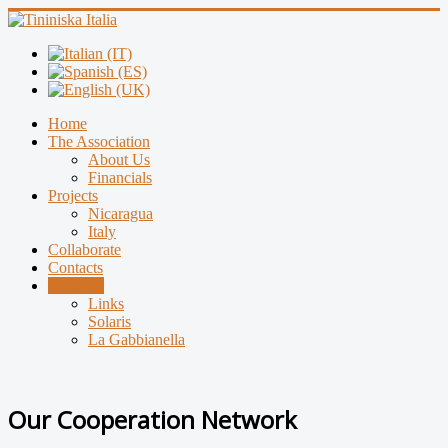
Home
The Association
About Us
Financials
Projects
Nicaragua
Italy
Collaborate
Contacts
Network
Links
Solaris
La Gabbianella
Our Cooperation Network