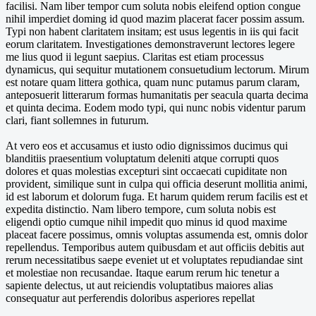
facilisi. Nam liber tempor cum soluta nobis eleifend option congue
nihil imperdiet doming id quod mazim placerat facer possim assum.
Typi non habent claritatem insitam; est usus legentis in iis qui facit
eorum claritatem. Investigationes demonstraverunt lectores legere
me lius quod ii legunt saepius. Claritas est etiam processus
dynamicus, qui sequitur mutationem consuetudium lectorum. Mirum
est notare quam littera gothica, quam nunc putamus parum claram,
anteposuerit litterarum formas humanitatis per seacula quarta decima
et quinta decima. Eodem modo typi, qui nunc nobis videntur parum
clari, fiant sollemnes in futurum.
At vero eos et accusamus et iusto odio dignissimos ducimus qui
blanditiis praesentium voluptatum deleniti atque corrupti quos
dolores et quas molestias excepturi sint occaecati cupiditate non
provident, similique sunt in culpa qui officia deserunt mollitia animi,
id est laborum et dolorum fuga. Et harum quidem rerum facilis est et
expedita distinctio. Nam libero tempore, cum soluta nobis est
eligendi optio cumque nihil impedit quo minus id quod maxime
placeat facere possimus, omnis voluptas assumenda est, omnis dolor
repellendus. Temporibus autem quibusdam et aut officiis debitis aut
rerum necessitatibus saepe eveniet ut et voluptates repudiandae sint
et molestiae non recusandae. Itaque earum rerum hic tenetur a
sapiente delectus, ut aut reiciendis voluptatibus maiores alias
consequatur aut perferendis doloribus asperiores repellat