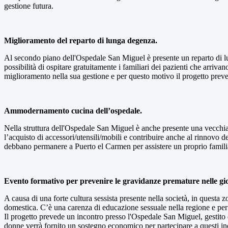
gestione futura.
Miglioramento del reparto di lunga degenza.
Al secondo piano dell'Ospedale San Miguel è presente un reparto di lu
possibilità di ospitare gratuitamente i familiari dei pazienti che arriv
miglioramento nella sua gestione e per questo motivo il progetto prev
Ammodernamento cucina dell’ospedale.
Nella struttura dell'Ospedale San Miguel è anche presente una vecchia 
l’acquisto di accessori/utensili/mobili e contribuire anche al rinnovo d
debbano permanere a Puerto el Carmen per assistere un proprio famili
Evento formativo per prevenire le gravidanze premature nelle gi
A causa di una forte cultura sessista presente nella società, in ques
domestica. C’è una carenza di educazione sessuale nella regione e per 
Il progetto prevede un incontro presso l'Ospedale San Miguel, gestito
donne verrà fornito un sostegno economico per partecipare a questi in