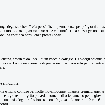
nga degenza che offre la possibilità di permanenza per più giorni ai pa
ano da molto lontano, ad esempio dalle comunità. Tutta questa gestione di
ede una specifica consulenza professionale.
cucina, ereditata dai locali di un vecchio collegio. Uno degli obiettivi
el locale. La cucina consente di preparare i pasti non solo per pazienti e
are.
ovani donne.
ta zona è molto comune per molte giovani donne rimanere prematuramente 
tale ragione il progetto prevede momenti di orientamento per le giovani 
 da una psicologa professionista, con 10 giovani donne tra i 12 e i 16 
contri.